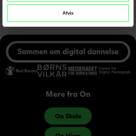
Afvis
Mere fra On
On Skole
On Hjem