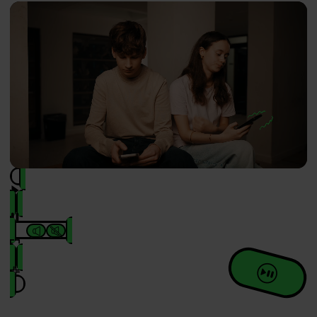
🔈
🔇
⏯