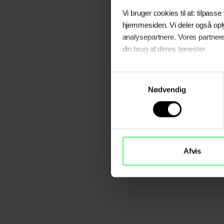
Vi bruger cookies til at: tilpasse
hjemmesiden. Vi deler også opl
analysepartnere. Vores partnere
din brug af deres tjenester.
Læs vores
cookie- og privatsl
Samtykkevalg
Nødvendig
Afvis